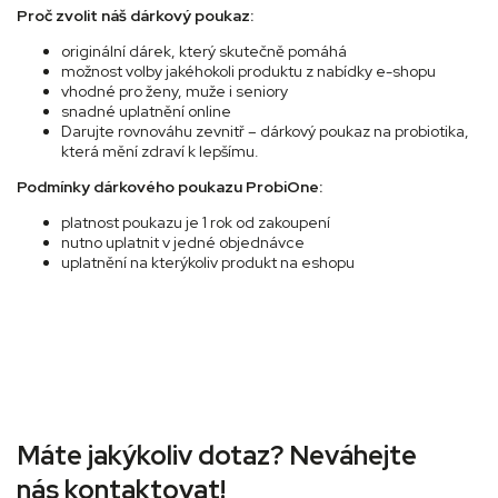
Proč zvolit náš dárkový poukaz:
originální dárek, který skutečně pomáhá
možnost volby jakéhokoli produktu z nabídky e-shopu
vhodné pro ženy, muže i seniory
snadné uplatnění online
Darujte rovnováhu zevnitř – dárkový poukaz na probiotika,
která mění zdraví k lepšímu.
Podmínky dárkového poukazu ProbiOne:
platnost poukazu je 1 rok od zakoupení
nutno uplatnit v jedné objednávce
uplatnění na kterýkoliv produkt na eshopu
Máte jakýkoliv dotaz? Neváhejte
nás kontaktovat!