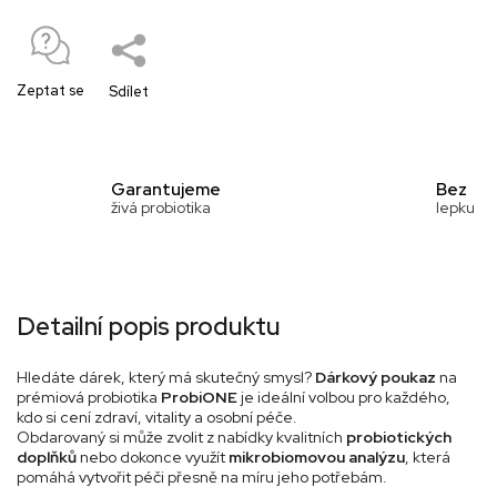
Zeptat se
Sdílet
Garantujeme
Bez
živá probiotika
lepku
Detailní popis produktu
Hledáte dárek, který má skutečný smysl?
Dárkový poukaz
na
prémiová probiotika
ProbiONE
je ideální volbou pro každého,
kdo si cení zdraví, vitality a osobní péče.
Obdarovaný si může zvolit z nabídky kvalitních
probiotických
doplňků
nebo dokonce využít
mikrobiomovou analýzu
, která
pomáhá vytvořit péči přesně na míru jeho potřebám.