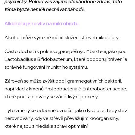
psychicky. Pokud vás zajímá dlouhodobé zdraví, toto
téma byste neměli nechávat náhodě.
Alkohol a jeho vliv na mikrobiotu
Alkohol může výrazně měnit složení střevní mikrobioty.
Často dochází k poklesu „prospěšných“ bakterií, jako jsou
Lactobacillus a Bifidobacterium, které podporují trávení a
správné fungování imunitního systému.
Zároveň se může zvýšit podíl gramnegativních bakterií,
například z kmenů Proteobacteria či Enterobacteriaceae,
které jsou spojovány se zánětlivými procesy.
Tyto změny se odborně označují jako dysbióza, tedy stav
nerovnováhy, kdy ve střevě převažují mikroorganismy,
které nejsou z hlediska zdraví optimální.