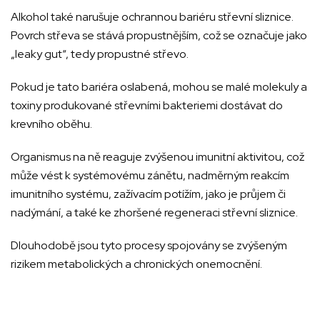
Alkohol také narušuje ochrannou bariéru střevní sliznice.
Povrch střeva se stává propustnějším, což se označuje jako
„leaky gut“, tedy propustné střevo.
Pokud je tato bariéra oslabená, mohou se malé molekuly a
toxiny produkované střevními bakteriemi dostávat do
krevního oběhu.
Organismus na ně reaguje zvýšenou imunitní aktivitou, což
může vést k systémovému zánětu, nadměrným reakcím
imunitního systému, zažívacím potížím, jako je průjem či
nadýmání, a také ke zhoršené regeneraci střevní sliznice.
Dlouhodobě jsou tyto procesy spojovány se zvýšeným
rizikem metabolických a chronických onemocnění.