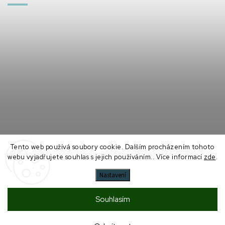
Tento web používá soubory cookie. Dalším procházením tohoto
Sledovat na Instagramu
webu vyjadřujete souhlas s jejich používáním.. Více informací
zde
.
Nastavení
Souhlasím
Copyright 2026
probiONE
. Všechna práva vyhrazena.
Upravit nastavení cookies
Vytvořil
Shoptet
| Design
Shoptak.cz