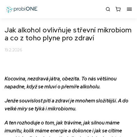
Jak alkohol ovlivňuje střevní mikrobiom
a co z toho plyne pro zdraví
19.2.2026
Kocovina, nezdravá játra, obezita. To nás většinou
napadne, když se mluví o přemíře alkoholu.
Jenže souvislost pití a zdraví je mnohem složitější. A do
velké míry se týká i mikrobiomu.
A ten rozhoduje o tom, jak trávíme, jak silnou máme
imunitu, kolik máme energie a dokonce i jak se cítíme