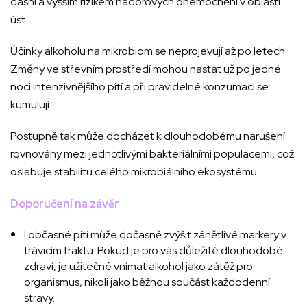
dásní a vyšším rizikem nádorových onemocnění v oblasti
úst.
Účinky alkoholu na mikrobiom se neprojevují až po letech.
Změny ve střevním prostředí mohou nastat už po jedné
noci intenzivnějšího pití a při pravidelné konzumaci se
kumulují.
Postupně tak může docházet k dlouhodobému narušení
rovnováhy mezi jednotlivými bakteriálními populacemi, což
oslabuje stabilitu celého mikrobiálního ekosystému.
Doporučení na závěr
I občasné pití může dočasně zvýšit zánětlivé markery v
trávicím traktu. Pokud je pro vás důležité dlouhodobé
zdraví, je užitečné vnímat alkohol jako zátěž pro
organismus, nikoli jako běžnou součást každodenní
stravy.