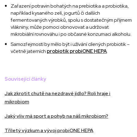
Zařazení potravin bohatých na prebiotika a probiotika,
například kysaného zelí, jogurtů či dalších
fermentovaných výrobků, spolu s dostatečným příjmem
vlákniny, může pomoci obnovovat a udržovat
mikrobiální rovnováhu i po občasné konzumaci alkoholu.
Samozřejmostí by mělo být i užívání cílených probiotik –
včetně jaterních
probiotik probiONE HEPA
.
Související články
Jak zkrotit chutě na nezdravé jídlo? Roli hraje i
mikrobiom
Jaký vliv má sport a pohyb na náš mikrobiom?
Tříletý výzkum a vývoj probiONE HEPA