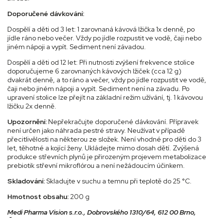
Doporučené dávkování:
Dospělí a děti od 3 let: 1 zarovnaná kávová lžička 1x denně, po
jídle ráno nebo večer. Vždy po jídle rozpustit ve vodě, čaji nebo
jiném nápoji a vypít. Sediment není závadou.
Dospělí a děti od 12 let: Při nutnosti zvýšení frekvence stolice
doporučujeme 6 zarovnaných kávových lžiček (cca 12 g)
dvakrát denně, a to ráno a večer, vždy po jídle rozpustit ve vodě,
čaji nebo jiném nápoji a vypít. Sediment není na závadu. Po
upravení stolice lze přejít na základní režim užívání, tj. 1 kávovou
lžičku 2x denně.
Upozornění:
Nepřekračujte doporučené dávkování. Přípravek
není určen jako náhrada pestré stravy. Neužívat v případě
přecitlivělosti na některou ze složek. Není vhodné pro děti do 3
let, těhotné a kojící ženy. Ukládejte mimo dosah dětí. Zvýšená
produkce střevních plynů je přirozeným projevem metabolizace
prebiotik střevní mikroflórou a není nežádoucím účinkem.
Skladování:
Skladujte v suchu a temnu při teplotě do 25 °C.
Hmotnost obsahu:
200 g
Medi Pharma Vision s.r.o., Dobrovského 1310/64, 612 00 Brno,