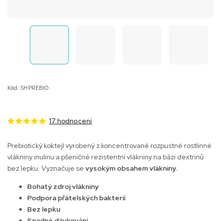
Kód:
SHPREBIO
17 hodnocení
Prebiotický koktejl vyrobený z koncentrované rozpustné rostlinné
vlákniny inulinu a pšeničné rezistentní vlákniny na bázi dextrinů
bez lepku. Vyznačuje se
vysokým obsahem vlákniny.
Bohatý zdroj vlákniny
Podpora přátelských bakterií
Bez lepku
Snadné dávkování