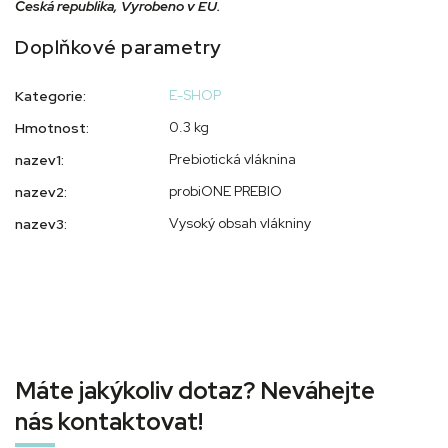
Česká republika, Vyrobeno v EU.
Doplňkové parametry
E-SHOP
Kategorie
:
0.3 kg
Hmotnost
:
Prebiotická vláknina
nazev1
:
probiONE PREBIO
nazev2
:
Vysoký obsah vlákniny
nazev3
:
Máte jakýkoliv dotaz? Neváhejte
nás kontaktovat!