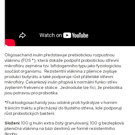
Oligosacharid inulin představuje prebiotickou rozpustnou
vlákninu (FOS *), která dokáže podpořit probiotickou střevní
mikroflóru zejména tzv. bifidogenního typu jako fyziologickou
součást organismu. Rezistentní vláknina z pšenice zvyšuje
produkci butyrátu a také podporuje růst přátelské střevní
mikroflóry. Čekankový inulin přispívá k normální funkci střev
zvýšením frekvence stolice. Jednoduše lze říci, že prebiotika
jsou potravou pro probiotika.
*Fruktooligosacharidy jsou odolné proti hydrolýze v horním
trávicím traktu a přecházejí do tlustého střeva, kde podporují
růst probiotických bakterií.
Složení:
100 g Inulin extra čistý granulovaný, 100 g bezlepková
pšeničná vláknina na bázi dextrinů ve formě rezistentního
škrobu.